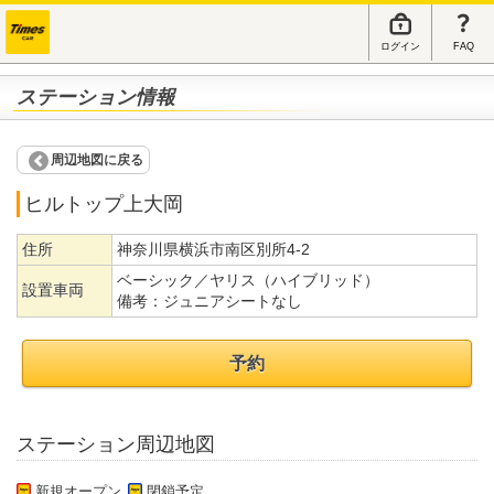
ログイン
FAQ
ステーション情報
周辺地図に戻る
ヒルトップ上大岡
住所
神奈川県横浜市南区別所4-2
ベーシック／ヤリス（ハイブリッド）
設置車両
備考：
ジュニアシートなし
予約
ステーション周辺地図
新規オープン
閉鎖予定