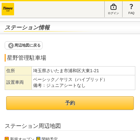
ログイン
FAQ
ステーション情報
周辺地図に戻る
星野管理駐車場
住所
埼玉県さいたま市浦和区大東1-21
ベーシック／ヤリス（ハイブリッド）
設置車両
備考：
ジュニアシートなし
予約
ステーション周辺地図
新規オープン
閉鎖予定