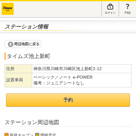
ログイン
FAQ
ステーション情報
周辺地図に戻る
タイムズ池上新町
住所
神奈川県川崎市川崎区池上新町2-12
ベーシック／ノート e-POWER
設置車両
備考：
ジュニアシートなし
予約
ステーション周辺地図
新規オープン
閉鎖予定