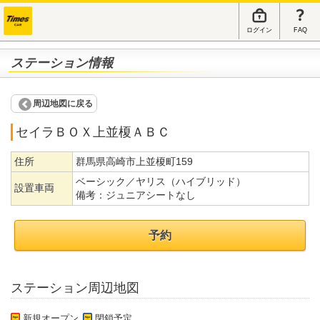
ログイン
FAQ
ステーション情報
周辺地図に戻る
セイラＢＯＸ上並榎ＡＢＣ
住所
群馬県高崎市上並榎町159
ベーシック／ヤリス（ハイブリッド）
設置車両
備考：
ジュニアシートなし
予約
ステーション周辺地図
新規オープン
閉鎖予定