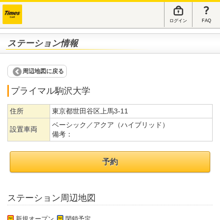
ログイン
FAQ
ステーション情報
周辺地図に戻る
プライマル駒沢大学
住所
東京都世田谷区上馬3-11
ベーシック／アクア（ハイブリッド）
設置車両
備考：
予約
ステーション周辺地図
新規オープン
閉鎖予定