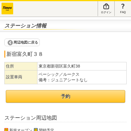
ログイン
FAQ
ステーション情報
周辺地図に戻る
新宿富久町３８
住所
東京都新宿区富久町38
ベーシック／ルークス
設置車両
備考：
ジュニアシートなし
予約
ステーション周辺地図
新規オープン
閉鎖予定