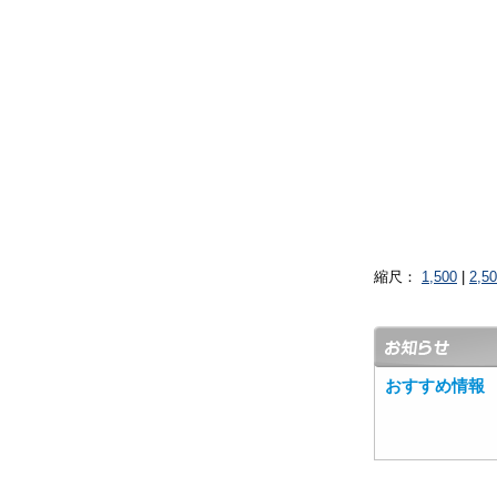
縮尺：
1,500
|
2,5
おすすめ情報