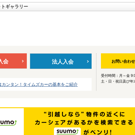
ォトギャラリー
入会
法人入会
お問い合わせ
受付時間：月～金 9:0
土・日・祝日及び年
はカンタン！タイムズカーの基本をご紹介