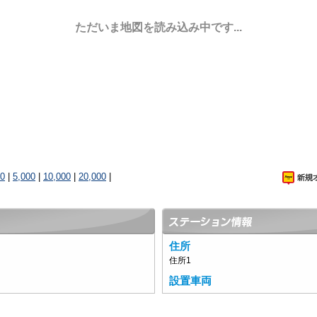
ただいま地図を読み込み中です...
00
|
5,000
|
10,000
|
20,000
|
住所
住所1
設置車両