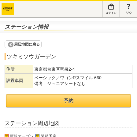
ログイン
FAQ
ステーション情報
周辺地図に戻る
ツキミソウガーデン
住所
東京都台東区竜泉2-4
ベーシック／ワゴンRスマイル 660
設置車両
備考：
ジュニアシートなし
予約
ステーション周辺地図
新規オープン
閉鎖予定