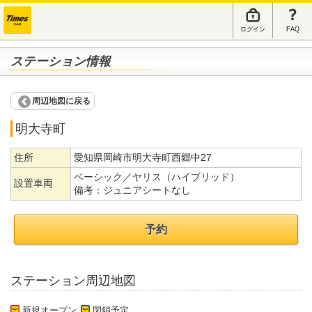
ログイン
FAQ
ステーション情報
周辺地図に戻る
明大寺町
住所
愛知県岡崎市明大寺町西郷中27
ベーシック／ヤリス（ハイブリッド）
設置車両
備考：
ジュニアシートなし
予約
ステーション周辺地図
新規オープン
閉鎖予定