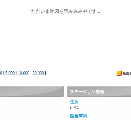
ただいま地図を読み込み中です...
00
|
5,000
|
10,000
|
20,000
|
住所
住所1
設置車両