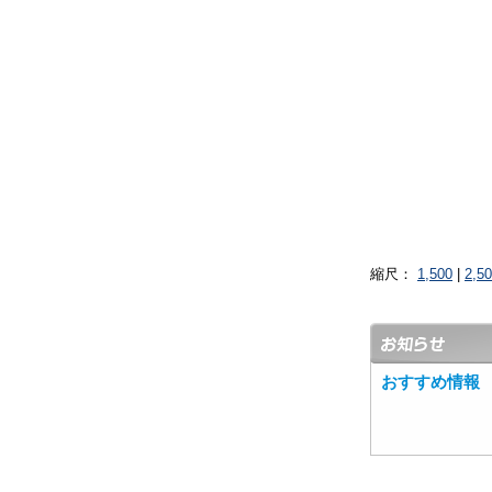
縮尺：
1,500
|
2,5
おすすめ情報