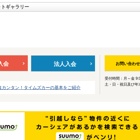
ォトギャラリー
入会
法人入会
お問い合わせ
受付時間：月～金 9:0
土・日・祝日及び年
はカンタン！タイムズカーの基本をご紹介