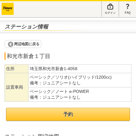
ログイン
FAQ
ステーション情報
周辺地図に戻る
和光市新倉１丁目
住所
埼玉県和光市新倉1-4058
ベーシック／ソリオ(ハイブリッド/1200cc)
備考：
ジュニアシートなし
設置車両
ベーシック／ノート e-POWER
備考：
ジュニアシートなし
予約