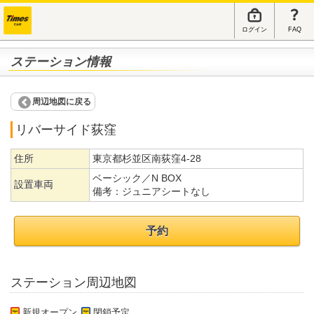
ログイン
FAQ
ステーション情報
周辺地図に戻る
リバーサイド荻窪
住所
東京都杉並区南荻窪4-28
ベーシック／N BOX
設置車両
備考：
ジュニアシートなし
予約
ステーション周辺地図
新規オープン
閉鎖予定