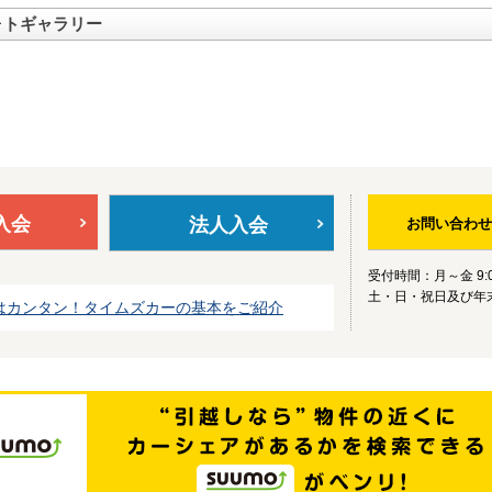
ォトギャラリー
入会
法人入会
お問い合わせ
受付時間：月～金 9:0
土・日・祝日及び年
はカンタン！タイムズカーの基本をご紹介