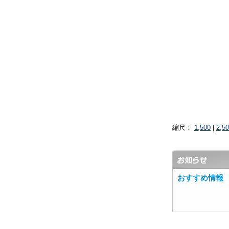
縮尺：
1,500
|
2,5
おすすめ情報