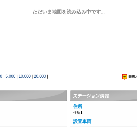
ただいま地図を読み込み中です...
00
|
5,000
|
10,000
|
20,000
|
住所
住所1
設置車両