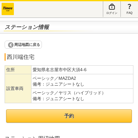
ログイン
FAQ
ステーション情報
周辺地図に戻る
西川端住宅
住所
愛知県名古屋市中区大須4-6
ベーシック／MAZDA2
備考：
ジュニアシートなし
設置車両
ベーシック／ヤリス（ハイブリッド）
備考：
ジュニアシートなし
予約