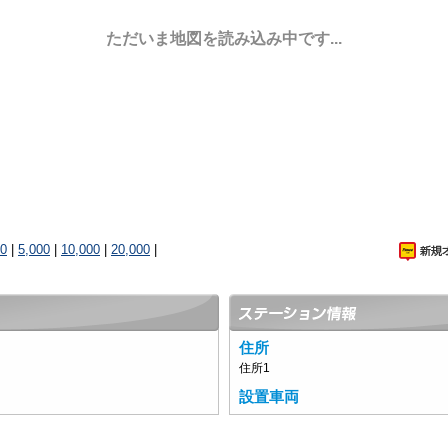
ただいま地図を読み込み中です...
00
|
5,000
|
10,000
|
20,000
|
住所
住所1
設置車両