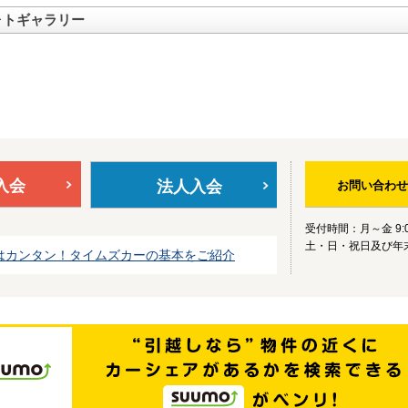
ォトギャラリー
入会
法人入会
お問い合わせ
受付時間：月～金 9:0
土・日・祝日及び年
はカンタン！タイムズカーの基本をご紹介