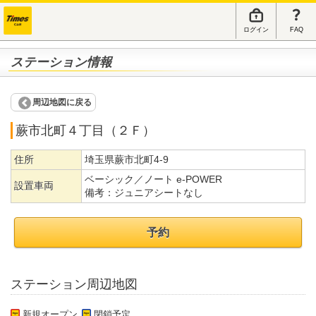
ログイン
FAQ
ステーション情報
周辺地図に戻る
蕨市北町４丁目（２Ｆ）
住所
埼玉県蕨市北町4-9
ベーシック／ノート e-POWER
設置車両
備考：
ジュニアシートなし
予約
ステーション周辺地図
新規オープン
閉鎖予定