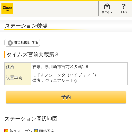
ログイン
FAQ
ステーション情報
周辺地図に戻る
タイムズ宮前犬蔵第３
住所
神奈川県川崎市宮前区犬蔵1-8
ミドル／シエンタ（ハイブリッド）
設置車両
備考：
ジュニアシートなし
予約
ステーション周辺地図
新規オープン
閉鎖予定