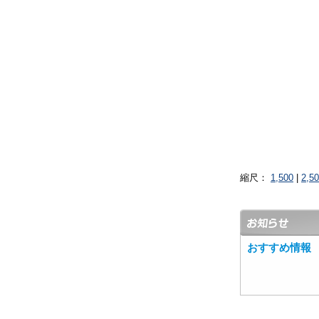
縮尺：
1,500
|
2,5
おすすめ情報