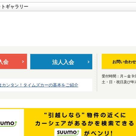
ォトギャラリー
入会
法人入会
お問い合わせ
受付時間：月～金 9:0
土・日・祝日及び年
はカンタン！タイムズカーの基本をご紹介