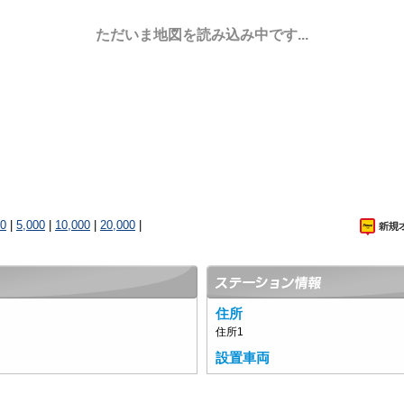
ただいま地図を読み込み中です...
00
|
5,000
|
10,000
|
20,000
|
住所
住所1
設置車両