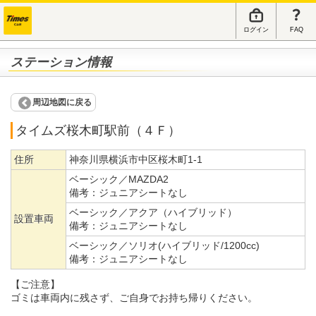
ログイン
FAQ
ステーション情報
周辺地図に戻る
タイムズ桜木町駅前（４Ｆ）
住所
神奈川県横浜市中区桜木町1-1
ベーシック／MAZDA2
備考：
ジュニアシートなし
ベーシック／アクア（ハイブリッド）
設置車両
備考：
ジュニアシートなし
ベーシック／ソリオ(ハイブリッド/1200cc)
備考：
ジュニアシートなし
【ご注意】
ゴミは車両内に残さず、ご自身でお持ち帰りください。