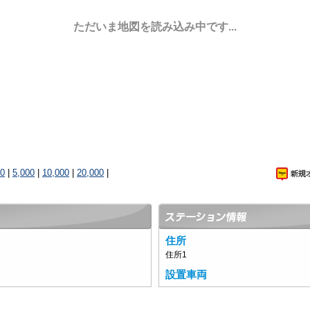
ただいま地図を読み込み中です...
00
|
5,000
|
10,000
|
20,000
|
住所
住所1
設置車両