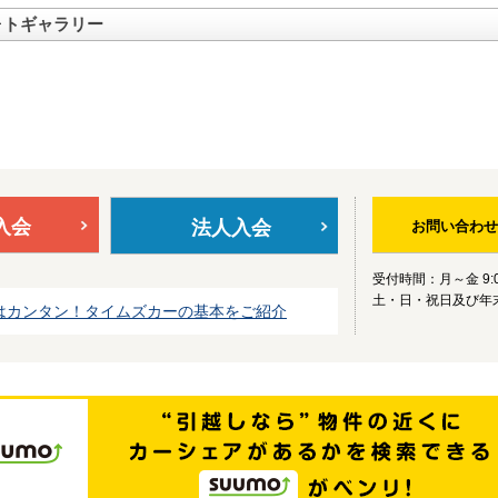
ォトギャラリー
入会
法人入会
お問い合わせ
受付時間：月～金 9:0
土・日・祝日及び年
はカンタン！タイムズカーの基本をご紹介