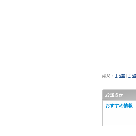
縮尺：
1,500
|
2,5
おすすめ情報