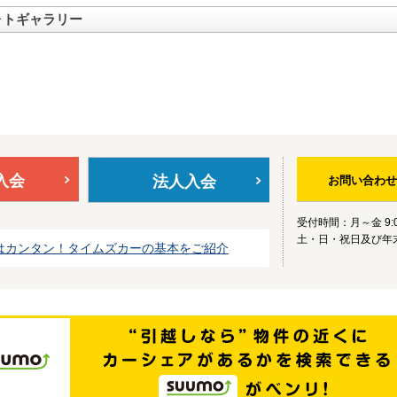
ォトギャラリー
入会
法人入会
お問い合わせ
受付時間：月～金 9:0
土・日・祝日及び年
はカンタン！タイムズカーの基本をご紹介