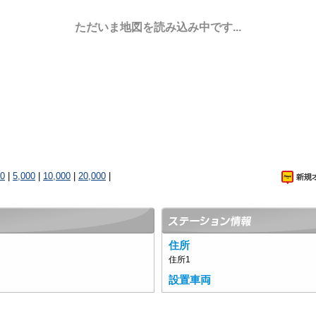
ただいま地図を読み込み中です...
00
|
5,000
|
10,000
|
20,000
|
住所
住所1
設置車両