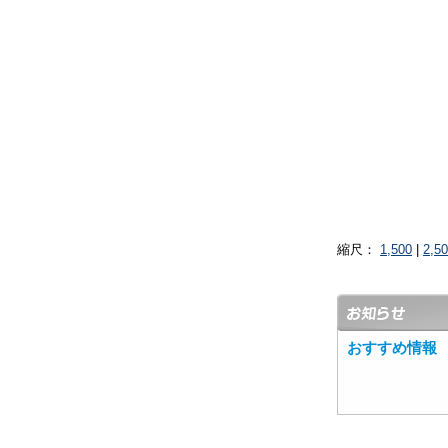
縮尺：
1,500
|
2,5
おすすめ情報