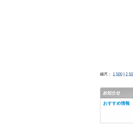
縮尺：
1,500
|
2,5
おすすめ情報