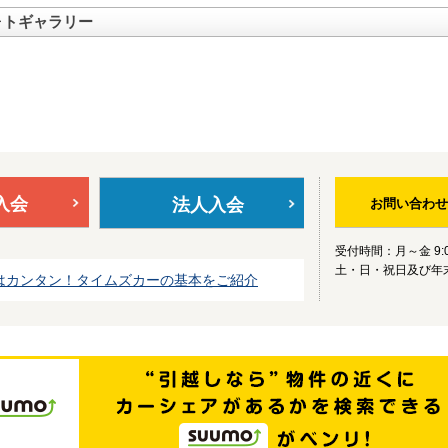
ォトギャラリー
入会
法人入会
お問い合わせ
受付時間：月～金 9:0
土・日・祝日及び年
はカンタン！タイムズカーの基本をご紹介