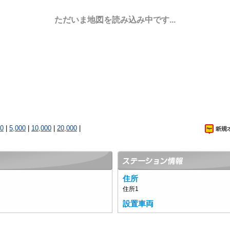
ただいま地図を読み込み中です...
00
|
5,000
|
10,000
|
20,000
|
住所
住所1
設置車両