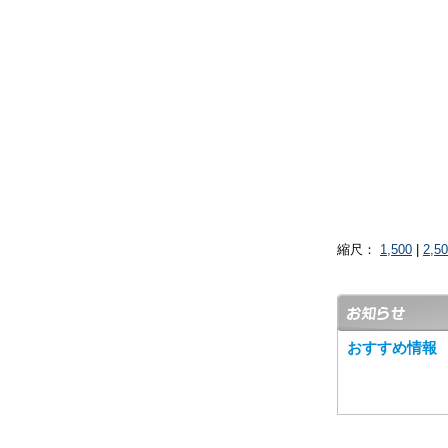
縮尺：
1,500
|
2,5
おすすめ情報