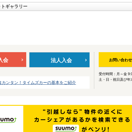
ォトギャラリー
入会
法人入会
お問い合わせ
受付時間：月～金 9:0
土・日・祝日及び年
はカンタン！タイムズカーの基本をご紹介