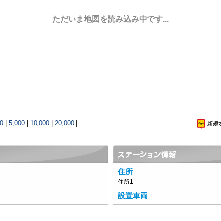
ただいま地図を読み込み中です...
00
|
5,000
|
10,000
|
20,000
|
住所
住所1
設置車両