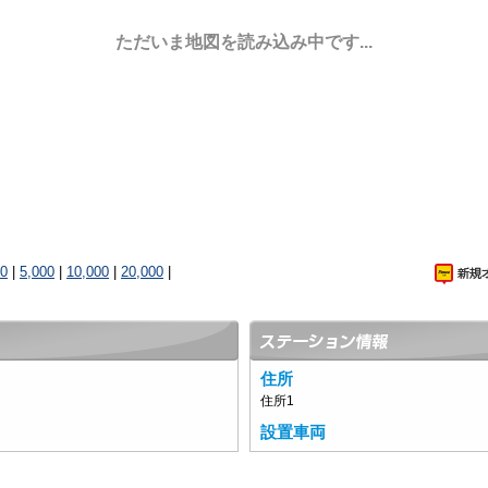
ただいま地図を読み込み中です...
00
|
5,000
|
10,000
|
20,000
|
住所
住所1
設置車両