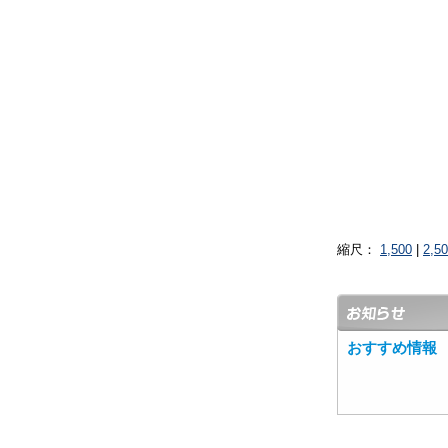
縮尺：
1,500
|
2,5
おすすめ情報