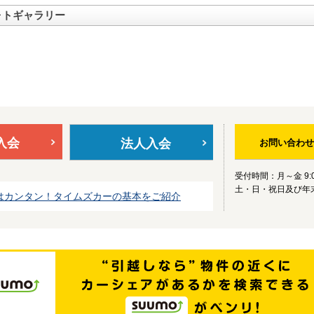
ォトギャラリー
入会
法人入会
お問い合わせ
受付時間：月～金 9:0
土・日・祝日及び年
はカンタン！タイムズカーの基本をご紹介