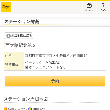
ログイン
FAQ
ステーション情報
周辺地図に戻る
西大路駅北第２
住所
京都府京都市下京区七条御所ノ内南町54
ベーシック／MAZDA2
設置車両
備考：
ジュニアシートなし
予約
ステーション周辺地図
新規オープン
閉鎖予定