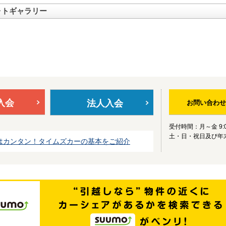
ォトギャラリー
入会
法人入会
お問い合わせ
受付時間：月～金 9:0
土・日・祝日及び年
はカンタン！タイムズカーの基本をご紹介