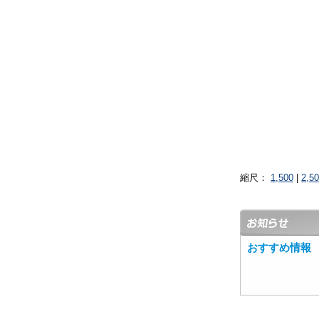
縮尺：
1,500
|
2,5
おすすめ情報