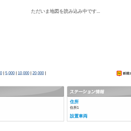
ただいま地図を読み込み中です...
00
|
5,000
|
10,000
|
20,000
|
住所
住所1
設置車両