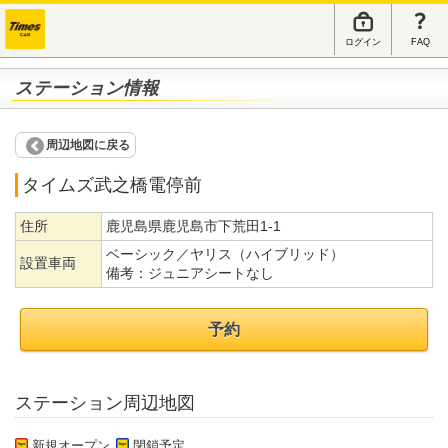
ログイン
FAQ
ステーション情報
周辺地図に戻る
タイムズ武之橋電停前
住所
鹿児島県鹿児島市下荒田1-1
ベーシック／ヤリス（ハイブリッド）
設置車両
備考：
ジュニアシートなし
予約
ステーション周辺地図
新規オープン
閉鎖予定