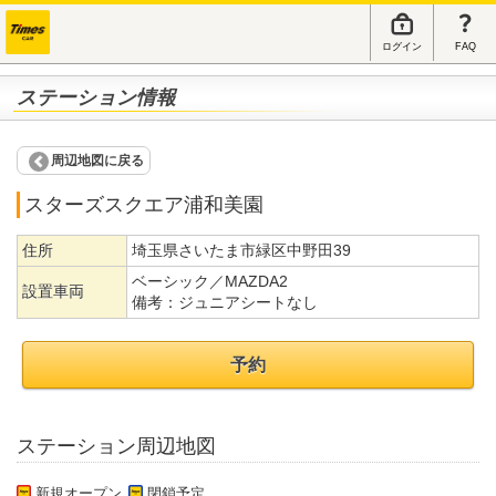
ログイン
FAQ
ステーション情報
周辺地図に戻る
スターズスクエア浦和美園
住所
埼玉県さいたま市緑区中野田39
ベーシック／MAZDA2
設置車両
備考：
ジュニアシートなし
予約
ステーション周辺地図
新規オープン
閉鎖予定