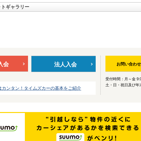
ォトギャラリー
入会
法人入会
お問い合わせ
受付時間：月～金 9:0
土・日・祝日及び年
はカンタン！タイムズカーの基本をご紹介