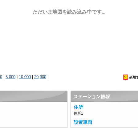
ただいま地図を読み込み中です...
00
|
5,000
|
10,000
|
20,000
|
住所
住所1
設置車両