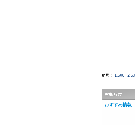
縮尺：
1,500
|
2,5
おすすめ情報