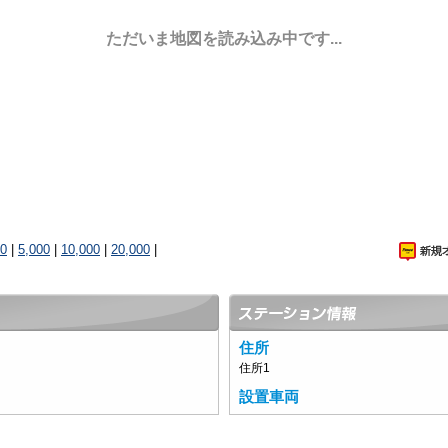
ただいま地図を読み込み中です...
00
|
5,000
|
10,000
|
20,000
|
住所
住所1
設置車両