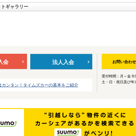
ォトギャラリー
入会
法人入会
お問い合わせ
受付時間：月～金 9:0
土・日・祝日及び年
はカンタン！タイムズカーの基本をご紹介