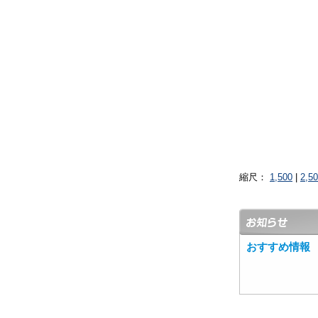
縮尺：
1,500
|
2,5
おすすめ情報