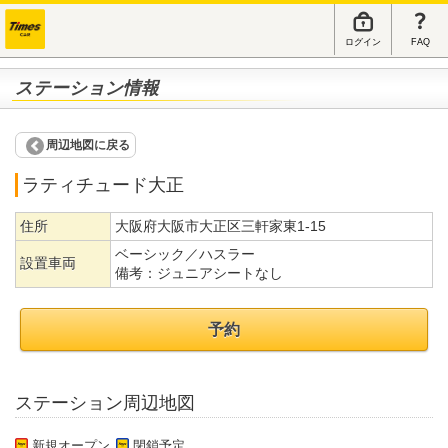
ログイン
FAQ
ステーション情報
周辺地図に戻る
ラティチュード大正
住所
大阪府大阪市大正区三軒家東1-15
ベーシック／ハスラー
設置車両
備考：
ジュニアシートなし
予約
ステーション周辺地図
新規オープン
閉鎖予定