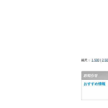
縮尺：
1,500
|
2,5
おすすめ情報