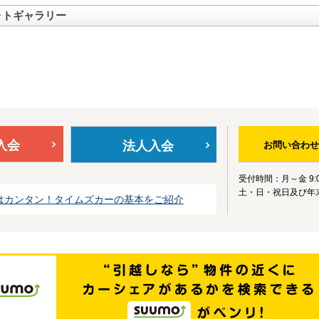
ォトギャラリー
入会
法人入会
お問い合わせ
受付時間：月～金 9:0
土・日・祝日及び年
はカンタン！タイムズカーの基本をご紹介