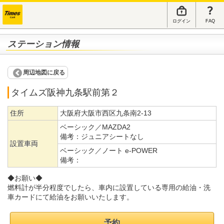
ログイン
FAQ
ステーション情報
周辺地図に戻る
タイムズ阪神九条駅前第２
住所
大阪府大阪市西区九条南2-13
ベーシック／MAZDA2
備考：
ジュニアシートなし
設置車両
ベーシック／ノート e-POWER
備考：
◆お願い◆
燃料計が半分程度でしたら、車内に設置している専用の給油・洗
車カードにて給油をお願いいたします。
予約