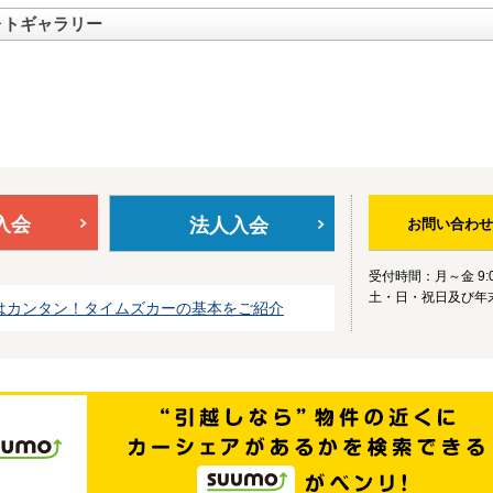
ォトギャラリー
入会
法人入会
お問い合わせ
受付時間：月～金 9:0
土・日・祝日及び年
はカンタン！タイムズカーの基本をご紹介