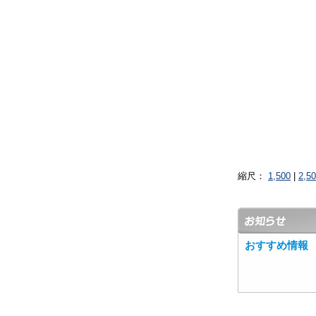
縮尺：
1,500
|
2,5
おすすめ情報