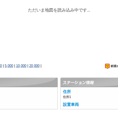
ただいま地図を読み込み中です...
00
|
5,000
|
10,000
|
20,000
|
住所
住所1
設置車両