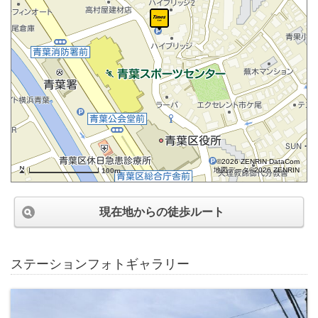
©2026 ZENRIN DataCom
地図データ©2026 ZENRIN
100m
現在地からの徒歩ルート
ステーションフォトギャラリー