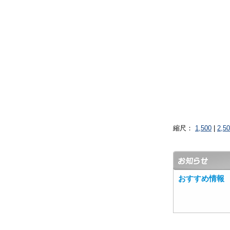
縮尺：
1,500
|
2,5
おすすめ情報