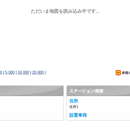
ただいま地図を読み込み中です...
00
|
5,000
|
10,000
|
20,000
|
住所
住所1
設置車両