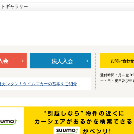
ォトギャラリー
入会
法人入会
お問い合わせ
受付時間：月～金 9:0
土・日・祝日及び年
はカンタン！タイムズカーの基本をご紹介