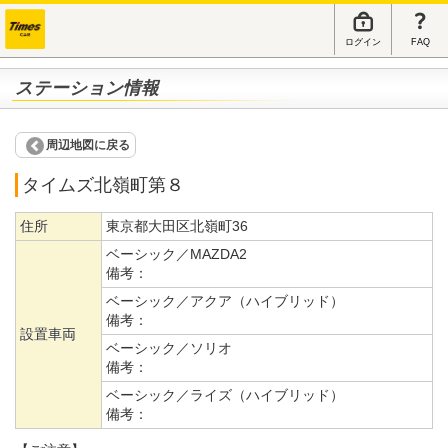
ログイン
FAQ
ステーション情報
周辺地図に戻る
タイムズ北嶺町第８
住所
東京都大田区北嶺町36
ベーシック／MAZDA2
備考：
ベーシック／アクア（ハイブリッド）
備考：
設置車両
ベーシック／ソリオ
備考：
ベーシック／ライズ（ハイブリッド）
備考：