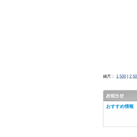
縮尺：
1,500
|
2,5
おすすめ情報