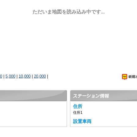
ただいま地図を読み込み中です...
00
|
5,000
|
10,000
|
20,000
|
住所
住所1
設置車両