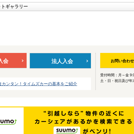
ォトギャラリー
入会
法人入会
お問い合わせ
受付時間：月～金 9:0
土・日・祝日及び年
はカンタン！タイムズカーの基本をご紹介