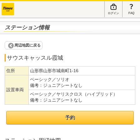
ログイン
FAQ
ステーション情報
周辺地図に戻る
サウスキャッスル霞城
住所
山形県山形市城南町1-16
ベーシック／ソリオ
備考：
ジュニアシートなし
設置車両
ベーシック／ヤリスクロス（ハイブリッド）
備考：
ジュニアシートなし
予約