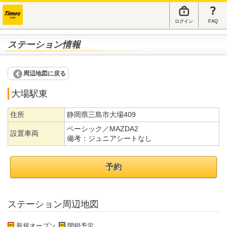
ログイン
FAQ
ステーション情報
周辺地図に戻る
大場駅東
住所
静岡県三島市大場409
ベーシック／MAZDA2
設置車両
備考：
ジュニアシートなし
予約
ステーション周辺地図
新規オープン
閉鎖予定