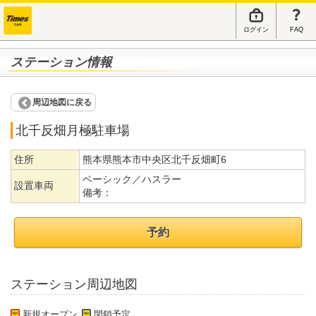
ログイン
FAQ
ステーション情報
周辺地図に戻る
北千反畑月極駐車場
住所
熊本県熊本市中央区北千反畑町6
ベーシック／ハスラー
設置車両
備考：
予約
ステーション周辺地図
新規オープン
閉鎖予定