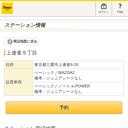
ログイン
FAQ
ステーション情報
周辺地図に戻る
上連雀９丁目
住所
東京都三鷹市上連雀9-20
ベーシック／MAZDA2
備考：
ジュニアシートなし
設置車両
ベーシック／ノート e-POWER
備考：
ジュニアシートなし
予約