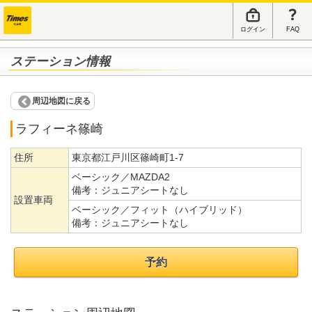
ログイン
FAQ
ステーション情報
周辺地図に戻る
ラフィーネ篠崎
住所
東京都江戸川区篠崎町1-7
ベーシック／MAZDA2
備考：
ジュニアシートなし
設置車両
ベーシック／フィット（ハイブリッド）
備考：
ジュニアシートなし
予約