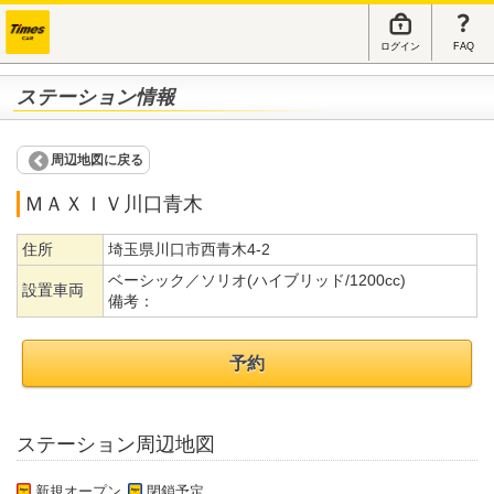
ログイン
FAQ
ステーション情報
周辺地図に戻る
ＭＡＸＩＶ川口青木
住所
埼玉県川口市西青木4-2
ベーシック／ソリオ(ハイブリッド/1200cc)
設置車両
備考：
予約
ステーション周辺地図
新規オープン
閉鎖予定