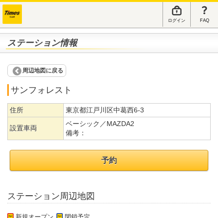
ログイン
FAQ
ステーション情報
周辺地図に戻る
サンフォレスト
住所
東京都江戸川区中葛西6-3
ベーシック／MAZDA2
設置車両
備考：
予約
ステーション周辺地図
新規オープン
閉鎖予定