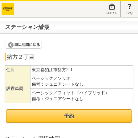
ログイン
FAQ
ステーション情報
周辺地図に戻る
猪方２丁目
住所
東京都狛江市猪方2-1
ベーシック／ソリオ
備考：
ジュニアシートなし
設置車両
ベーシック／フィット（ハイブリッド）
備考：
ジュニアシートなし
予約