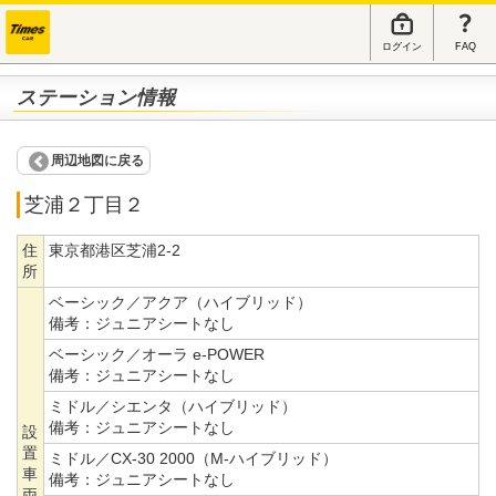
ログイン
FAQ
ステーション情報
周辺地図に戻る
芝浦２丁目２
住
東京都港区芝浦2-2
所
ベーシック／アクア（ハイブリッド）
備考：
ジュニアシートなし
ベーシック／オーラ e-POWER
備考：
ジュニアシートなし
ミドル／シエンタ（ハイブリッド）
備考：
ジュニアシートなし
設
置
ミドル／CX-30 2000（M-ハイブリッド）
車
備考：
ジュニアシートなし
両