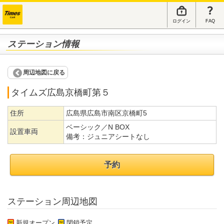
ログイン
FAQ
ステーション情報
周辺地図に戻る
タイムズ広島京橋町第５
住所
広島県広島市南区京橋町5
ベーシック／N BOX
設置車両
備考：
ジュニアシートなし
予約
ステーション周辺地図
新規オープン
閉鎖予定