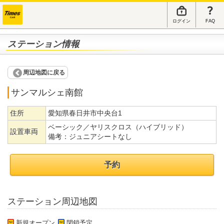
ログイン
FAQ
ステーション情報
周辺地図に戻る
サンマルシェ南館
住所
愛知県春日井市中央台1
ベーシック／ヤリスクロス（ハイブリッド）
設置車両
備考：
ジュニアシートなし
予約
ステーション周辺地図
新規オープン
閉鎖予定