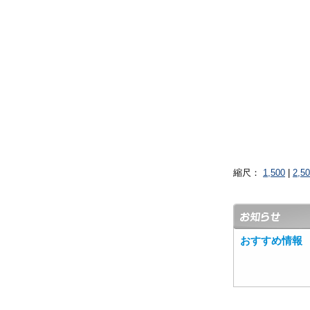
縮尺：
1,500
|
2,5
おすすめ情報