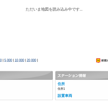
ただいま地図を読み込み中です...
00
|
5,000
|
10,000
|
20,000
|
住所
住所1
設置車両