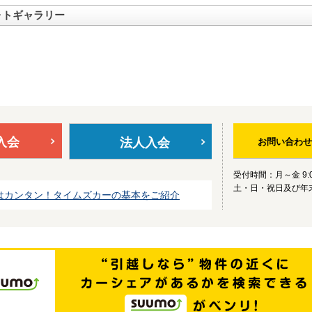
ォトギャラリー
入会
法人入会
お問い合わせ
受付時間：月～金 9:0
土・日・祝日及び年
はカンタン！タイムズカーの基本をご紹介